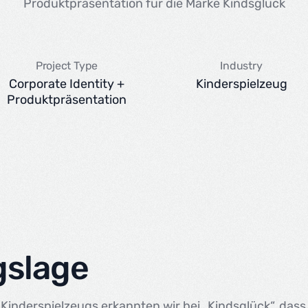
Produktpräsentation für die Marke Kindsglück
Project Type
Industry
Corporate Identity +
Kinderspielzeug
Produktpräsentation
gslage
Kinderspielzeugs erkannten wir bei „Kindsglück“, dass